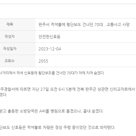
제목
완주서 적색불에 횡단보도 건너던 70대...교통사고 사망
작성자
안전한신호등
작성일자
2023-12-04
조회수
2055
 사거리에서 적색 신호등에 횡단보도를 건너던 70대가 차에 치여 숨졌다.
완주경찰서에 따르면 지난 27일 오전 6시 5분께 전북 완주군 상관면 신리교차로에서 
였다.
받고 출동한 소방당국은 A씨를 병원으로 옮겼으나, 끝내 숨졌다.
단보도 신호등은 적색불로 차량은 정상 주행 중이었던 것으로 파악됐다.