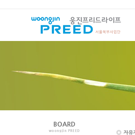
BOARD
woongjin PREED
자유