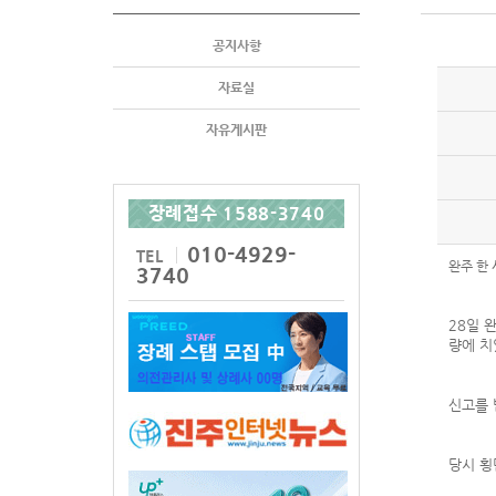
공지사항
자료실
자유게시판
장례접수 1588-3740
010-4929-
TEL
완주 한
3740
28일 
량에 치
신고를 
당시 횡