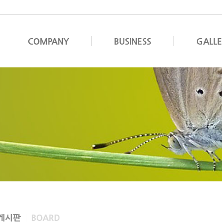
COMPANY
BUSINESS
GALL
게시판
BOARD