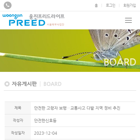
홈
로그인
회원가입
BOARD
자유게시판
BOARD
제목
안전한 고령자 보행…교통사고 다발 지역 정비 추진
작성자
안전한신호등
작성일자
2023-12-04