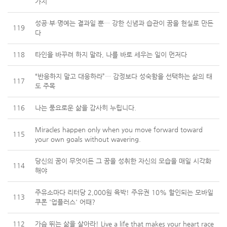
가치
성공·부·명예는 결과일 뿐… 강한 신념과 습관이 꿈을 현실로 만든
119
다
118
타인을 바꾸려 하지 말라, 나를 바로 세우는 일이 먼저다
“반응하지 말고 대응하라”… 감정보다 성숙함을 선택하는 삶의 태
117
도 주목
116
나는 풍요로운 삶을 감사히 누립니다.
Miracles happen only when you move forward toward
115
your own goals without wavering.
당신의 꿈이 무엇이든 그 꿈을 성취한 자신의 모습을 매일 시각화
114
해야
주유소마다 리터당 2,000원 육박! 주유권 10% 할인되는 모바일
113
쿠폰 '업플러스' 어때?
112
가슴 뛰는 삶을 살아라! Live a life that makes your heart race