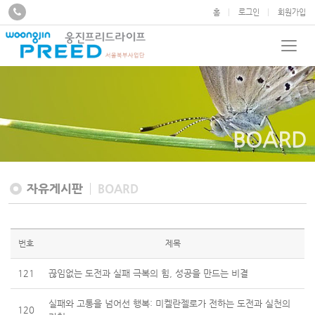
홈
로그인
회원가입
BOARD
자유게시판
BOARD
번호
제목
121
끊임없는 도전과 실패 극복의 힘, 성공을 만드는 비결
실패와 고통을 넘어선 행복: 미켈란젤로가 전하는 도전과 실천의
120