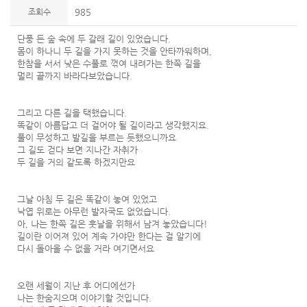
조회수
985
단풍 든 숲 속에 두 갈래 길이 있었습니다.
몸이 하나니 두 길을 가지 못하는 것을 안타까워하며,
한참을 서서 낮은 수풀로 꺾여 내려가는 한쪽 길을
멀리 끝까지 바라다보았습니다.
그리고 다른 길을 택했습니다.
똑같이 아름답고 더 걸어야 될 길이라고 생각했지요.
풀이 무성하고 발길을 부르는 듯했으니까요
그 길도 걷다 보면 지나간 자취가
두 길을 거의 같도록 하겠지만요
그날 아침 두 길은 똑같이 놓여 있었고
낙엽 위로는 아무런 발자국도 없었습니다.
아, 나는 한쪽 길은 훗날을 위해서 남겨 놓았습니다!
길이란 이어져 있어 계속 가야만 한다는 걸 알기에
다시 돌아올 수 없을 거라 여기면서요
오랜 세월이 지난 후 어디에선가
나는 한숨지으며 이야기할 것입니다.