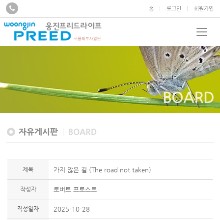
홈
로그인
회원가입
BOARD
자유게시판
BOARD
제목
가지 않은 길 (The road not taken)
작성자
로버트 프로스트
작성일자
2025-10-28