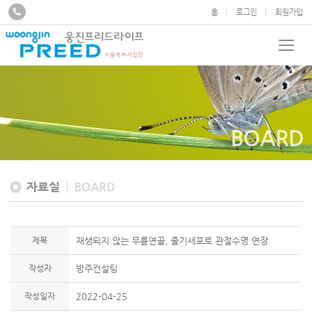
홈
로그인
회원가입
BOARD
자료실
BOARD
제목
재생되지 않는 무릎연골, 줄기세포로 관절수명 연장
작성자
방주컨설팅
작성일자
2022-04-25