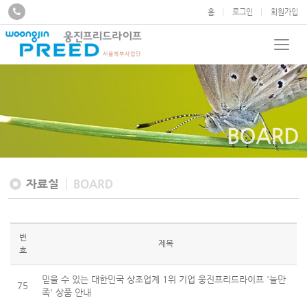
홈
로그인
회원가입
BOARD
자료실
BOARD
번
제목
호
믿을 수 있는 대한민국 상조업계 1위 기업 웅진프리드라이프 '늘만
75
족' 상품 안내