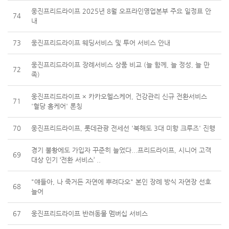
웅진프리드라이프 2025년 8월 오프라인영업본부 주요 일정표 안
74
내
73
웅진프리드라이프 웨딩서비스 및 투어 서비스 안내
웅진프리드라이프 장례서비스 상품 비교 (늘 함께, 늘 정성, 늘 만
72
족)
웅진프리드라이프 × 카카오헬스케어, 건강관리 신규 전환서비스
71
'혈당 홈케어' 론칭
70
웅진프리드라이프, 롯데관광 전세선 '북해도 3대 미항 크루즈' 진행
경기 불황에도 가입자 꾸준히 늘었다...프리드라이프, 시니어 고객
69
대상 인기 ‘전환 서비스’ ..
"얘들아, 나 죽거든 자연에 뿌려다오" 본인 장례 방식 자연장 선호
68
늘어
67
웅진프리드라이프 반려동물 멤버십 서비스