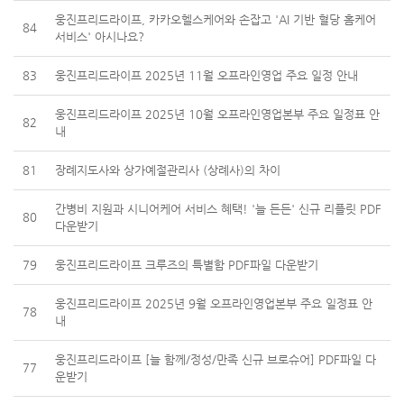
웅진프리드라이프, 카카오헬스케어와 손잡고 'AI 기반 혈당 홈케어
84
서비스' 아시나요?
83
웅진프리드라이프 2025년 11월 오프라인영업 주요 일정 안내
웅진프리드라이프 2025년 10월 오프라인영업본부 주요 일정표 안
82
내
81
장례지도사와 상가예절관리사 (상례사)의 차이
간병비 지원과 시니어케어 서비스 혜택! '늘 든든' 신규 리플릿 PDF
80
다운받기
79
웅진프리드라이프 크루즈의 특별함 PDF파일 다운받기
웅진프리드라이프 2025년 9월 오프라인영업본부 주요 일정표 안
78
내
웅진프리드라이프 [늘 함께/정성/만족 신규 브로슈어] PDF파일 다
77
운받기