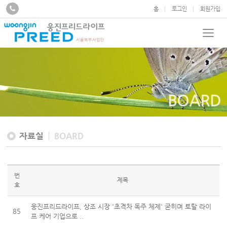
홈
로그인
회원가입
BOARD
자료실
BOARD
번
제목
호
웅진프리드라이프, 상조 시장 '초격차 독주 체제' 굳히며 토탈 라이
85
프 케어 기업으로 ..